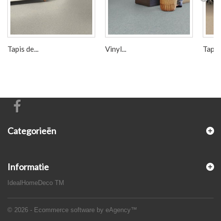
Tapis de...
Vinyl...
Tapis 
Categorieën
Informatie
IdealHomeDeco TM
© 2026 - Ecommerce software by eAgency™