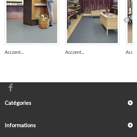
Acczent...
Acczent...
Accze
Catégories
Informations